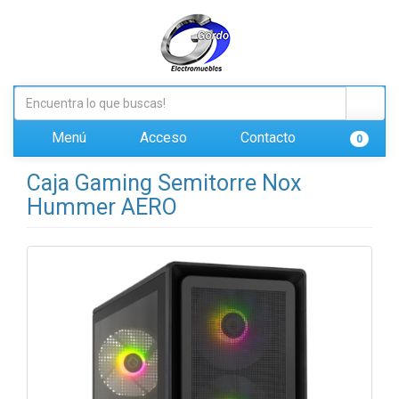
Menú
Acceso
Contacto
0
Caja Gaming Semitorre Nox
Hummer AERO