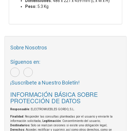
Dimensiones:
486 x 221 x 459 mm (L x W x H)
Peso:
5.3 Kg
Sobre Nosotros
Síguenos en:
¡Suscríbete a Nuestro Boletín!
INFORMACIÓN BÁSICA SOBRE
PROTECCIÓN DE DATOS
Responsable
: ELECTROMUEBLES GORDO, S.L.
Finalidad
: Responder las consultas planteadas por el usuario y enviarle la
información solicitada;
Legitimación
: Consentimiento del usuario;
Destinatarios
: Solo se realizan cesiones si existe una obligación legal;
Derechos
: Acceder, rectificar y suprimir, así como otros derechos, como se