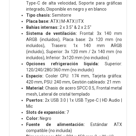
Type-C de alta velocidad,
Soporte para gráficas
integrado,
Disponible en negro y en blanco
Tipo chasis:
Semitorre
Placa base:
ATX | M-ATX | ITX
Bahías internas:
2 x 3.5" & 2 x 2.5"
Sistema de ventilación:
Frontal: 3x 140 mm
ARGB (incluidos),
Placa base: 2x 120 mm (no
incluidos),
Trasero: 1x 140 mm ARGB
(incluido),
Superior: 3x 120 mm / 2x 140 mm (no
incluidos),
Inferior: 3x120 mm (no incluidos)
Opciones refrigeración líquida:
Superior:
120/240/280/360 mm (no incluido)
Espacio:
Cooler CPU: 174 mm,
Tarjeta gráfica:
420 mm,
PSU: 240 mm,
Gestión cableado: 21 mm
Material:
Chasis de acero SPCC 0.5,
Frontal metal
mesh,
Lateral de cristal templado
Puertos:
2x USB 3.0 | 1x USB Type-C | HD Audio |
Mic
Slots de expansión:
7
Color:
Negro
Fuente de alimentación:
Estándar ATX
compatible (no incluida)