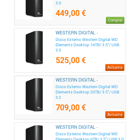
3.0
449,00 €
Comprar
WESTERN DIGITAL -
WDBWLG0140HBK-EESN
Disco Externo Western Digital WD
Elements Desktop 14TB/ 3.5"/ USB
3.0
525,00 €
Avísame
WESTERN DIGITAL -
WDBWLG0200HBK-EESN
Disco Externo Western Digital WD
Elements Desktop 20TB/ 3.5"/ USB
3.2
709,00 €
Avísame
WESTERN DIGITAL -
WDBWLG0060HBK-EESN
Disco Externo Western Digital WD
Elements Desktop 6TB/ 3.5"/ USB 3.0