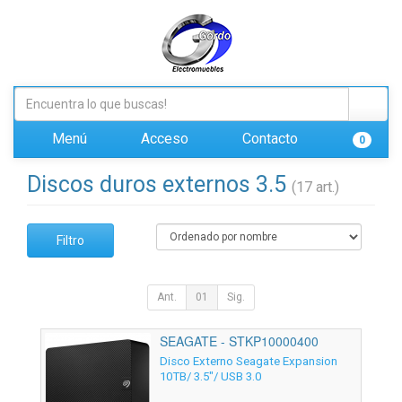
Menú
Acceso
Contacto
0
Discos duros externos 3.5
(17 art.)
Filtro
Ant.
01
Sig.
SEAGATE - STKP10000400
Disco Externo Seagate Expansion
10TB/ 3.5"/ USB 3.0