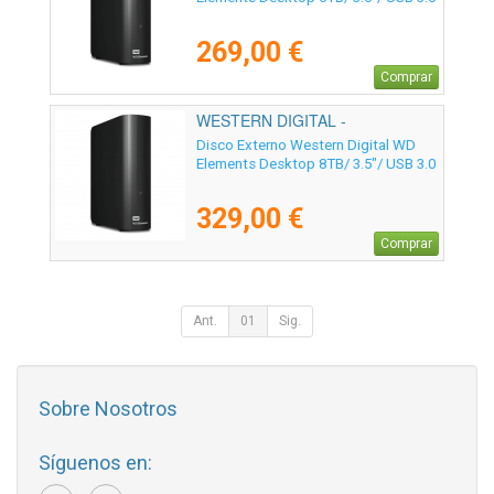
269,00 €
Comprar
WESTERN DIGITAL -
WDBWLG0080HBK-EESN
Disco Externo Western Digital WD
Elements Desktop 8TB/ 3.5"/ USB 3.0
329,00 €
Comprar
Ant.
01
Sig.
Sobre Nosotros
Síguenos en: