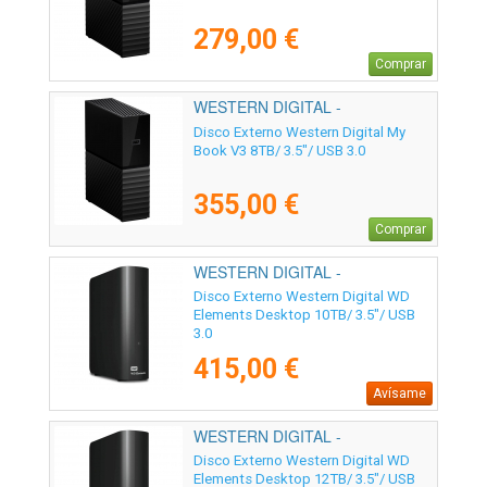
279,00 €
Comprar
WESTERN DIGITAL -
WDBBGB0080HBK-EESN
Disco Externo Western Digital My
Book V3 8TB/ 3.5"/ USB 3.0
355,00 €
Comprar
WESTERN DIGITAL -
WDBWLG0100HBK-EESN
Disco Externo Western Digital WD
Elements Desktop 10TB/ 3.5"/ USB
3.0
415,00 €
Avísame
WESTERN DIGITAL -
WDBWLG0120HBK-EESN
Disco Externo Western Digital WD
Elements Desktop 12TB/ 3.5"/ USB