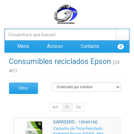
Menú
Acceso
Contacto
0
Consumibles reciclados Epson
(24
art.)
Filtro
Ant.
01
Sig.
KARKEMIS - 10040166
Cartucho de Tinta Reciclado
Karkemis Epson 502XXL Alta