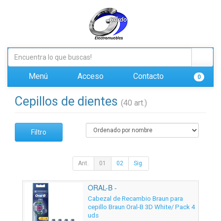
Menú
Acceso
Contacto
0
Cepillos de dientes
(40 art.)
Filtro
Ant.
01
02
Sig.
ORAL-B -
Cabezal de Recambio Braun para
cepillo Braun Oral-B 3D White/ Pack 4
uds