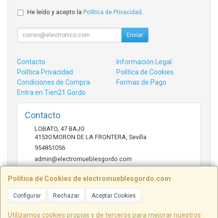
He leído y acepto la
Política de Privacidad
.
Enviar
Contacto
Información Legal
Política Privacidad
Política de Cookies
Condiciones de Compra
Formas de Pago
Entra en Tien21 Gordo
Contacto
LOBATO, 47 BAJO
41530
MORON DE LA FRONTERA
,
Sevilla
954851056
admin@electromueblesgordo.com
Política de Cookies de electromueblesgordo.com
Horario
Configurar
Rechazar
Aceptar Cookies
9:00 a 13:30 y 17:30 a 21:00 sábados de julio y agosto
cerrado.
Utilizamos cookies propias y de terceros para mejorar nuestros