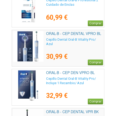
Cepillo Dental Oral-B Profesional 2
Cuidado de Encías
60,99 €
Comprar
ORAL-B - CEP DENTAL VPRO BL
Cepillo Dental Oral-B Vitality Pro/
Azul
30,99 €
Comprar
ORAL-B - CEP DEN VPRO BL
1REC
Cepillo Dental Oral-B Vitality Pro/
Incluye 1 Recambio/ Azul
32,99 €
Comprar
ORAL-B - CEP DENTAL VPR BK