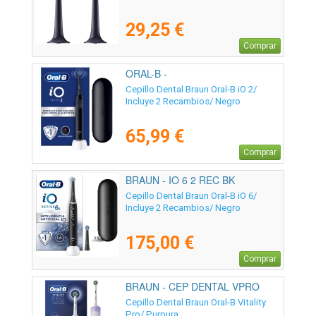
29,25 €
Comprar
ORAL-B -
Cepillo Dental Braun Oral-B iO 2/
Incluye 2 Recambios/ Negro
65,99 €
Comprar
BRAUN - IO 6 2 REC BK
Cepillo Dental Braun Oral-B iO 6/
Incluye 2 Recambios/ Negro
175,00 €
Comprar
BRAUN - CEP DENTAL VPRO
PUR
Cepillo Dental Braun Oral-B Vitality
Pro/ Purpura