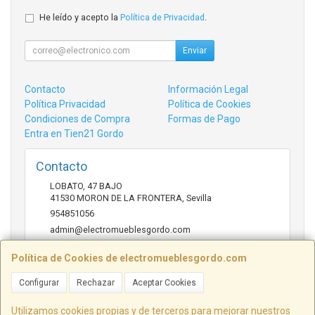
He leído y acepto la
Política de Privacidad
.
Enviar
Contacto
Información Legal
Política Privacidad
Política de Cookies
Condiciones de Compra
Formas de Pago
Entra en Tien21 Gordo
Contacto
LOBATO, 47 BAJO
41530
MORON DE LA FRONTERA
,
Sevilla
954851056
admin@electromueblesgordo.com
Política de Cookies de electromueblesgordo.com
Horario
Configurar
Rechazar
Aceptar Cookies
9:00 a 13:30 y 17:30 a 21:00 sábados de julio y agosto
cerrado.
Utilizamos cookies propias y de terceros para mejorar nuestros