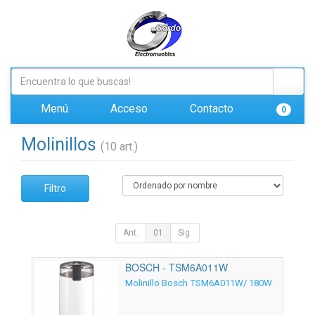
Menú
Acceso
Contacto
0
Molinillos
(10 art.)
Filtro
Ant.
01
Sig.
BOSCH - TSM6A011W
Molinillo Bosch TSM6A011W/ 180W