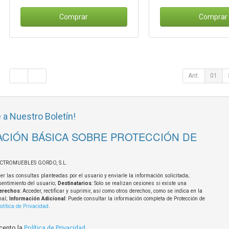
Comprar
Comprar
Ant.
01
 a Nuestro Boletín!
CIÓN BÁSICA SOBRE PROTECCIÓN DE
ECTROMUEBLES GORDO, S.L.
er las consultas planteadas por el usuario y enviarle la información solicitada;
sentimiento del usuario;
Destinatarios
: Solo se realizan cesiones si existe una
erechos
: Acceder, rectificar y suprimir, así como otros derechos, como se indica en la
nal;
Información Adicional
: Puede consultar la información completa de Protección de
olítica de Privacidad
.
acepto la
Política de Privacidad
.