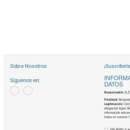
Sobre Nosotros
¡Suscríbete
INFORMA
Síguenos en:
DATOS
Responsable
: EL
Finalidad
: Respond
Legitimación
: Con
obligación legal;
D
información adicio
Datos en nuestra
P
He leído y 