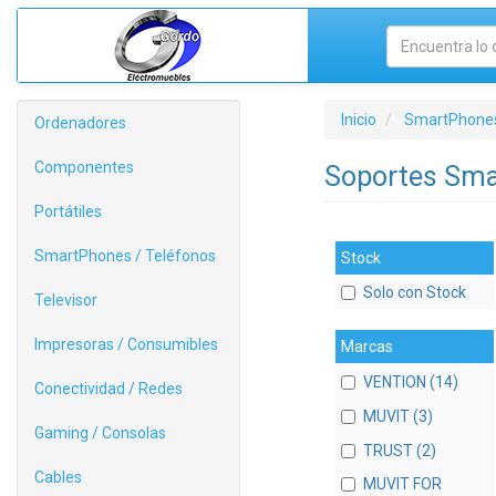
Inicio
SmartPhones
Ordenadores
Componentes
Soportes Sm
Portátiles
SmartPhones / Teléfonos
Stock
Solo con Stock
Televisor
Impresoras / Consumibles
Marcas
VENTION (14)
Conectividad / Redes
MUVIT (3)
Gaming / Consolas
TRUST (2)
Cables
MUVIT FOR