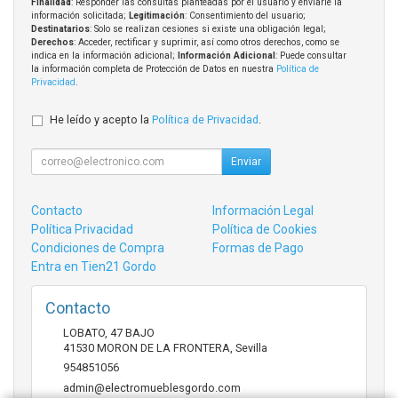
Finalidad
: Responder las consultas planteadas por el usuario y enviarle la
información solicitada;
Legitimación
: Consentimiento del usuario;
Destinatarios
: Solo se realizan cesiones si existe una obligación legal;
Derechos
: Acceder, rectificar y suprimir, así como otros derechos, como se
indica en la información adicional;
Información Adicional
: Puede consultar
la información completa de Protección de Datos en nuestra
Política de
Privacidad
.
He leído y acepto la
Política de Privacidad
.
Enviar
Contacto
Información Legal
Política Privacidad
Política de Cookies
Condiciones de Compra
Formas de Pago
Entra en Tien21 Gordo
Contacto
LOBATO, 47 BAJO
41530
MORON DE LA FRONTERA
,
Sevilla
954851056
admin@electromueblesgordo.com