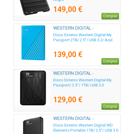
149,00 €
Comprar
WESTERN DIGITAL -
WDBYVG0020BBL-WESN
Disco Externo Western Digital My
Passport 2TB/ 2.5"/ USB 3.2/ Azul
139,00 €
Comprar
WESTERN DIGITAL -
WDBYVG0010BBK-WESN
Disco Externo Western Digital My
Passport/ 2.5"/ 1TB/ USB 3.0
129,00 €
Comprar
WESTERN DIGITAL -
WDBUZG0010BBK-WESN
Disco Externo Western Digital WD
Elements Portable 1TB/ 2.5"/ USB 3.0