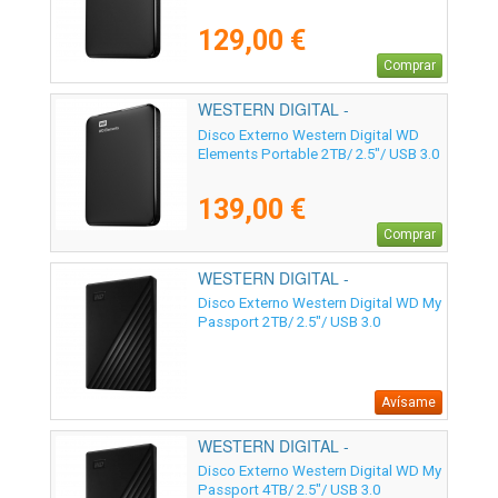
129,00 €
Comprar
WESTERN DIGITAL -
WDBU6Y0020BBK-WESN
Disco Externo Western Digital WD
Elements Portable 2TB/ 2.5"/ USB 3.0
139,00 €
Comprar
WESTERN DIGITAL -
WDBYVG0020BBK-WESN
Disco Externo Western Digital WD My
Passport 2TB/ 2.5"/ USB 3.0
Avísame
WESTERN DIGITAL -
WDBPKJ0040BBK-WESN
Disco Externo Western Digital WD My
Passport 4TB/ 2.5"/ USB 3.0