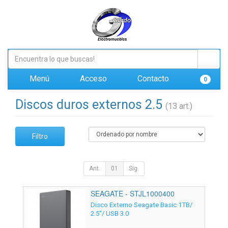
Menú
Acceso
Contacto
0
Discos duros externos 2.5
(13 art.)
Filtro
Ant.
01
Sig.
SEAGATE - STJL1000400
Disco Externo Seagate Basic 1TB/
2.5"/ USB 3.0