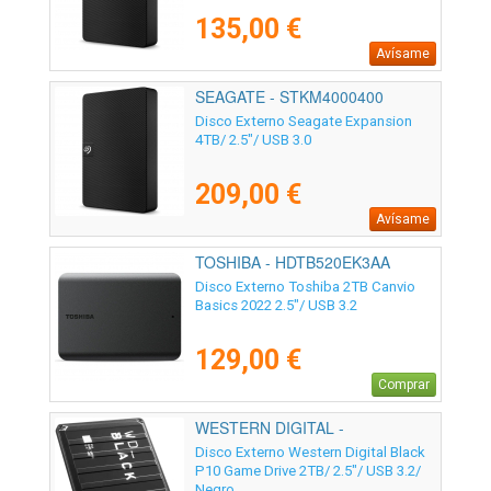
135,00 €
Avísame
SEAGATE - STKM4000400
Disco Externo Seagate Expansion
4TB/ 2.5"/ USB 3.0
209,00 €
Avísame
TOSHIBA - HDTB520EK3AA
Disco Externo Toshiba 2TB Canvio
Basics 2022 2.5"/ USB 3.2
129,00 €
Comprar
WESTERN DIGITAL -
WDBA2W0020BBK-WES1
Disco Externo Western Digital Black
P10 Game Drive 2TB/ 2.5"/ USB 3.2/
Negro