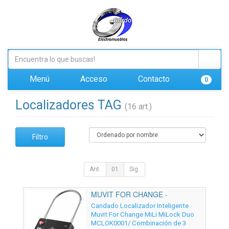
Menú
Acceso
Contacto
0
Localizadores TAG
(16 art.)
Filtro
Ant.
01
Sig.
MUVIT FOR CHANGE -
MCLOK0001
Candado Localizador Inteligente
Muvit For Change MiLi MiLock Duo
MCLOK0001/ Combinación de 3