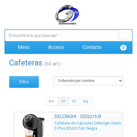
Menú
Acceso
Contacto
0
Cafeteras
(60 art.)
Filtro
Ant.
01
02
Sig.
DELONGHI - EDG315.B
Cafetera de Cápsulas Delonghi Genio
S Plus EDG315.B/ Negra