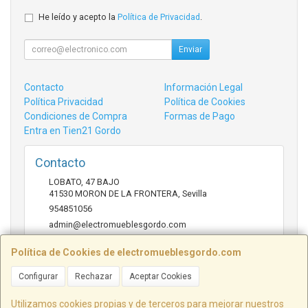
He leído y acepto la
Política de Privacidad
.
Enviar
Contacto
Información Legal
Política Privacidad
Política de Cookies
Condiciones de Compra
Formas de Pago
Entra en Tien21 Gordo
Contacto
LOBATO, 47 BAJO
41530
MORON DE LA FRONTERA
,
Sevilla
954851056
admin@electromueblesgordo.com
Política de Cookies de electromueblesgordo.com
Horario
Configurar
Rechazar
Aceptar Cookies
9:00 a 13:30 y 17:30 a 21:00 sábados de julio y agosto
cerrado.
Utilizamos cookies propias y de terceros para mejorar nuestros