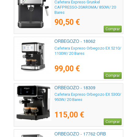
20AROMA
Cafetera Expreso Grunkel
CAFPRESSO-20AROMA/ 850W/ 20
Bares
90,50 €
Comprar
ORBEGOZO - 18062
Cafetera Expreso Orbegozo EX 5210/
1100W/ 20 Bares
99,00 €
Comprar
ORBEGOZO - 18309
Cafetera Expreso Orbegozo EX 5300/
950W/ 20 Bares
115,00 €
Comprar
ORBEGOZO - 17762 ORB