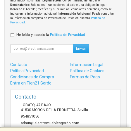
información solicitada;
Legitimación
: Consentimiento del usuario;
Destinatarios
: Solo se realizan cesiones si existe una obligación legal;
Derechos
: Acceder, rectificar y suprimir, así como otros derechos, como se
indica en la información adicional;
Información Adicional
: Puede consultar
la información completa de Protección de Datos en nuestra
Política de
Privacidad
.
He leído y acepto la
Política de Privacidad
.
Enviar
Contacto
Información Legal
Política Privacidad
Política de Cookies
Condiciones de Compra
Formas de Pago
Entra en Tien21 Gordo
Contacto
LOBATO, 47 BAJO
41530
MORON DE LA FRONTERA
,
Sevilla
954851056
admin@electromueblesgordo.com