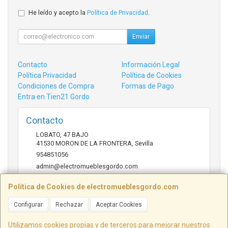
He leído y acepto la
Política de Privacidad
.
Enviar
Contacto
Información Legal
Política Privacidad
Política de Cookies
Condiciones de Compra
Formas de Pago
Entra en Tien21 Gordo
Contacto
LOBATO, 47 BAJO
41530
MORON DE LA FRONTERA
,
Sevilla
954851056
admin@electromueblesgordo.com
Política de Cookies de electromueblesgordo.com
Horario
Configurar
Rechazar
Aceptar Cookies
9:00 a 13:30 y 17:30 a 21:00 sábados de julio y agosto
cerrado.
Utilizamos cookies propias y de terceros para mejorar nuestros