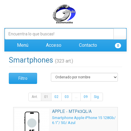
Menú
Acceso
Contacto
0
Smartphones
(323 art.)
Filtro
Ant.
01
02
03
...
09
Sig.
APPLE - MTP43QL/A
Smartphone Apple iPhone 15 128Gb/
6.1"/ 5G/ Azul