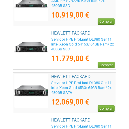
AMD EPYC 9224/ 64GB Ram/ 2x
480GB SSD
10.919,00 €
Comprar
HEWLETT PACKARD
ENTERPRISE - P81784-425
Servidor HPE ProLiant DL380 Gen11
Intel Xeon Gold 5416S/ 64GB Ram/ 2x
480GB SSD
11.779,00 €
Comprar
HEWLETT PACKARD
ENTERPRISE - P81787-425
Servidor HPE ProLiant DL380 Gen11
Intel Xeon Gold 6530/ 64GB Ram/ 2x
480GB SATA
12.069,00 €
Comprar
HEWLETT PACKARD
ENTERPRISE - P71674-425
Servidor HPE ProLiant DL380 Gen11