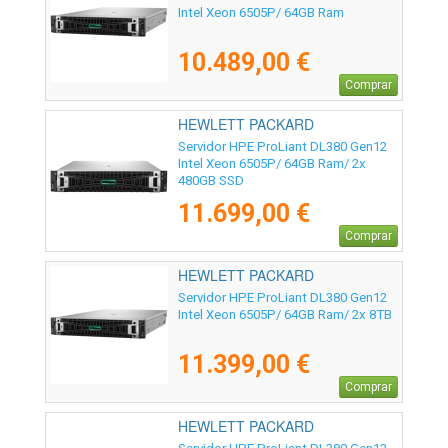
Intel Xeon 6505P/ 64GB Ram
10.489,00 €
Comprar
HEWLETT PACKARD
ENTERPRISE - P89316-425
Servidor HPE ProLiant DL380 Gen12
Intel Xeon 6505P/ 64GB Ram/ 2x
480GB SSD
11.699,00 €
Comprar
HEWLETT PACKARD
ENTERPRISE - P89962-425
Servidor HPE ProLiant DL380 Gen12
Intel Xeon 6505P/ 64GB Ram/ 2x 8TB
11.399,00 €
Comprar
HEWLETT PACKARD
ENTERPRISE - P89966-425