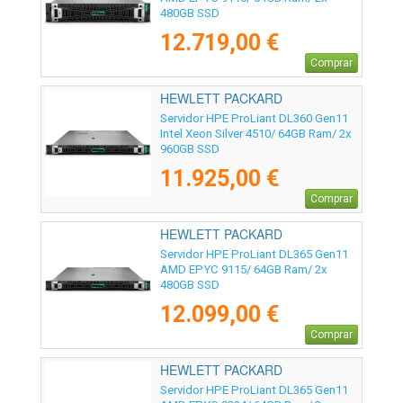
480GB SSD
12.719,00 €
Comprar
HEWLETT PACKARD
ENTERPRISE - P81782-425
Servidor HPE ProLiant DL360 Gen11
Intel Xeon Silver 4510/ 64GB Ram/ 2x
960GB SSD
11.925,00 €
Comprar
HEWLETT PACKARD
ENTERPRISE - P81840-425
Servidor HPE ProLiant DL365 Gen11
AMD EPYC 9115/ 64GB Ram/ 2x
480GB SSD
12.099,00 €
Comprar
HEWLETT PACKARD
ENTERPRISE - P78091-425
Servidor HPE ProLiant DL365 Gen11