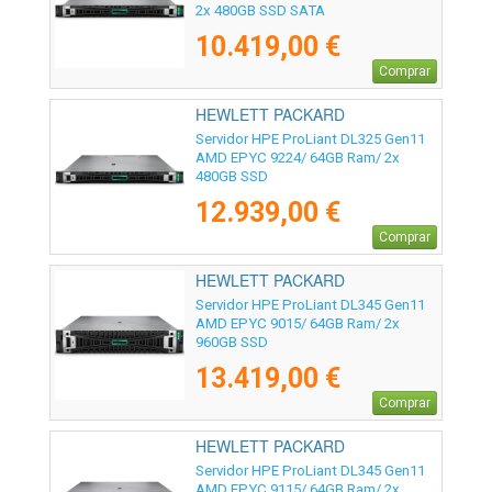
2x 480GB SSD SATA
10.419,00 €
Comprar
HEWLETT PACKARD
ENTERPRISE - P77239-425
Servidor HPE ProLiant DL325 Gen11
AMD EPYC 9224/ 64GB Ram/ 2x
480GB SSD
12.939,00 €
Comprar
HEWLETT PACKARD
ENTERPRISE - P81837-425
Servidor HPE ProLiant DL345 Gen11
AMD EPYC 9015/ 64GB Ram/ 2x
960GB SSD
13.419,00 €
Comprar
HEWLETT PACKARD
ENTERPRISE - P81839-425
Servidor HPE ProLiant DL345 Gen11
AMD EPYC 9115/ 64GB Ram/ 2x