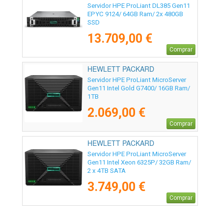
ENTERPRISE - P77245-425
Servidor HPE ProLiant DL385 Gen11
EPYC 9124/ 64GB Ram/ 2x 480GB
SSD
13.709,00 €
Comprar
HEWLETT PACKARD
ENTERPRISE - P74439-425
Servidor HPE ProLiant MicroServer
Gen11 Intel Gold G7400/ 16GB Ram/
1TB
2.069,00 €
Comprar
HEWLETT PACKARD
ENTERPRISE - P87455-425
Servidor HPE ProLiant MicroServer
Gen11 Intel Xeon 6325P/ 32GB Ram/
2 x 4TB SATA
3.749,00 €
Comprar