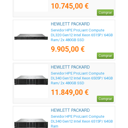
10.745,00 €
Comprar
HEWLETT PACKARD
ENTERPRISE - P87783-425
Servidor HPE ProLiant Compute
DL320 Gen12 Intel Xeon 6515P/ 64GB
Ram/ 2x 480GB SSD
9.905,00 €
Comprar
HEWLETT PACKARD
ENTERPRISE - P87782-425
Servidor HPE ProLiant Compute
DL340 Gen12 Intel Xeon 6505P/ 64GB
Ram/ 2x 480GB SSD
11.849,00 €
Comprar
HEWLETT PACKARD
ENTERPRISE - P87741-425
Servidor HPE ProLiant Compute
DL340 Gen12 Intel Xeon 6515P/ 64GB
Ram