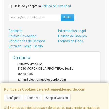
He leído y acepto la
Política de Privacidad
.
Enviar
Contacto
Información Legal
Política Privacidad
Política de Cookies
Condiciones de Compra
Formas de Pago
Entra en Tien21 Gordo
Contacto
LOBATO, 47 BAJO
41530
MORON DE LA FRONTERA
,
Sevilla
954851056
admin@electromueblesgordo.com
Política de Cookies de electromueblesgordo.com
Horario
Configurar
Rechazar
Aceptar Cookies
9:00 a 13:30 y 17:30 a 21:00 sábados de julio y agosto
cerrado.
Utilizamos cookies propias y de terceros para mejorar nuestros