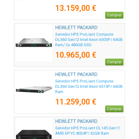
13.159,00 €
Comprar
HEWLETT PACKARD
ENTERPRISE - P89233-425
Servidor HPE ProLiant Compute
DL360 Gen12 Intel Xeon 6505P/ 64GB
Ram/ 2x 480GB SSD
10.965,00 €
Comprar
HEWLETT PACKARD
ENTERPRISE - P95989-425
Servidor HPE ProLiant Compute
DL360 Gen12 Intel Xeon 6515P/ 64GB
Ram
11.259,00 €
Comprar
HEWLETT PACKARD
ENTERPRISE - P79814-425
Servidor HPE ProLiant DL145 Gen11
AMD EPYC 8024P/ 32GB Ram