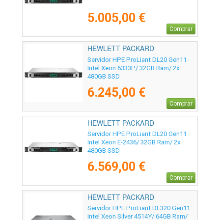
5.005,00 €
Comprar
HEWLETT PACKARD
ENTERPRISE - P87466-425
Servidor HPE ProLiant DL20 Gen11
Intel Xeon 6333P/ 32GB Ram/ 2x
480GB SSD
6.245,00 €
Comprar
HEWLETT PACKARD
ENTERPRISE - P71375-425
Servidor HPE ProLiant DL20 Gen11
Intel Xeon E-2436/ 32GB Ram/ 2x
480GB SSD
6.569,00 €
Comprar
HEWLETT PACKARD
ENTERPRISE - P77243-425
Servidor HPE ProLiant DL320 Gen11
Intel Xeon Silver 4514Y/ 64GB Ram/