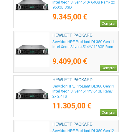
Intel Xeon Silver 4510/ 64GB Ram/ 2x
960GB SSD
9.345,00 €
Comprar
HEWLETT PACKARD
ENTERPRISE - P77242-425
Servidor HPE ProLiant DL380 Gen11
Intel Xeon Silver 4514Y/ 128GB Ram
9.409,00 €
Comprar
HEWLETT PACKARD
ENTERPRISE - P77235-425
Servidor HPE ProLiant DL380 Gen11
Intel Xeon Silver 4514Y/ 64GB Ram/
2x 2.4TB
11.305,00 €
Comprar
HEWLETT PACKARD
ENTERPRISE - P93934-425
Servidor HPE ProLiant DL380 Gen12