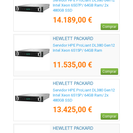
Servidor HPE ProLiant DL380 Gen12
Intel Xeon 6507P/ 64GB Ram/ 2x
480GB SSD
14.189,00 €
Comprar
HEWLETT PACKARD
ENTERPRISE - P95991-425
Servidor HPE ProLiant DL380 Gen12
Intel Xeon 6515P/ 64GB Ram
11.535,00 €
Comprar
HEWLETT PACKARD
ENTERPRISE - P89965-425
Servidor HPE ProLiant DL380 Gen12
Intel Xeon 6515P/ 64GB Ram/ 2x
480GB SSD
13.425,00 €
Comprar
HEWLETT PACKARD