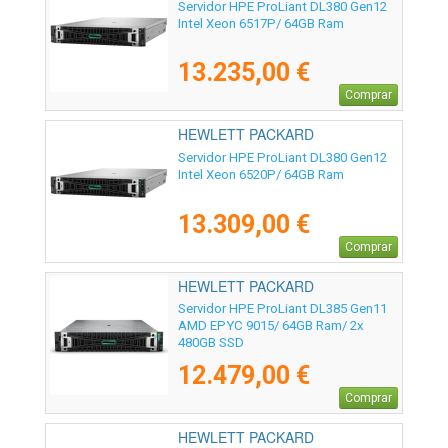
ENTERPRISE - P89227-425
Servidor HPE ProLiant DL380 Gen12
Intel Xeon 6517P/ 64GB Ram
13.235,00 €
Comprar
HEWLETT PACKARD
ENTERPRISE - P95993-425
Servidor HPE ProLiant DL380 Gen12
Intel Xeon 6520P/ 64GB Ram
13.309,00 €
Comprar
HEWLETT PACKARD
ENTERPRISE - P81842-425
Servidor HPE ProLiant DL385 Gen11
AMD EPYC 9015/ 64GB Ram/ 2x
480GB SSD
12.479,00 €
Comprar
HEWLETT PACKARD