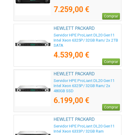
7.259,00 €
Comprar
HEWLETT PACKARD
ENTERPRISE - P87462-425
Servidor HPE ProLiant DL20 Gen11
Intel Xeon 6325P/ 32GB Ram/ 2x 2TB
SATA
4.539,00 €
Comprar
HEWLETT PACKARD
ENTERPRISE - P87465-425
Servidor HPE ProLiant DL20 Gen11
Intel Xeon 6325P/ 32GB Ram/ 2x
480GB SSD
6.199,00 €
Comprar
HEWLETT PACKARD
ENTERPRISE - P85574-425
Servidor HPE ProLiant DL20 Gen11
Intel Xeon 6333P/ 32GB Ram