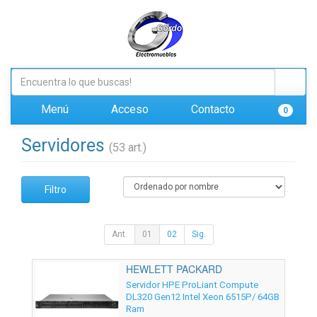
Menú
Acceso
Contacto
0
Servidores
(53 art.)
Filtro
Ant.
01
02
Sig.
HEWLETT PACKARD
ENTERPRISE - P87775-425
Servidor HPE ProLiant Compute
DL320 Gen12 Intel Xeon 6515P/ 64GB
Ram