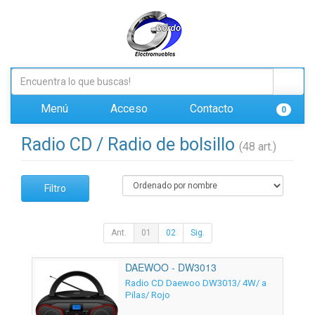
Menú
Acceso
Contacto
0
Radio CD / Radio de bolsillo
(48 art.)
Filtro
Ant.
01
02
Sig.
DAEWOO - DW3013
Radio CD Daewoo DW3013/ 4W/ a
Pilas/ Rojo