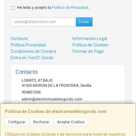
He leído y acepto la
Política de Privacidad
.
Enviar
Contacto
Información Legal
Política Privacidad
Política de Cookies
Condiciones de Compra
Formas de Pago
Entra en Tien21 Gordo
Contacto
LOBATO, 47 BAJO
41530
MORON DE LA FRONTERA
,
Sevilla
954851056
admin@electromueblesgordo.com
Política de Cookies de electromueblesgordo.com
Horario
Configurar
Rechazar
Aceptar Cookies
9:00 a 13:30 y 17:30 a 21:00 sábados de julio y agosto
cerrado.
Utilizamos cookies propias y de terceros para mejorar nuestros