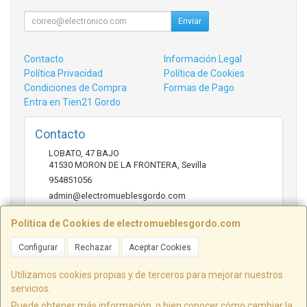
Enviar
Contacto
Información Legal
Política Privacidad
Política de Cookies
Condiciones de Compra
Formas de Pago
Entra en Tien21 Gordo
Contacto
LOBATO, 47 BAJO
41530
MORON DE LA FRONTERA
,
Sevilla
954851056
admin@electromueblesgordo.com
Política de Cookies de electromueblesgordo.com
Horario
Configurar
Rechazar
Aceptar Cookies
9:00 a 13:30 y 17:30 a 21:00 sábados de julio y agosto
cerrado.
Utilizamos cookies propias y de terceros para mejorar nuestros
servicios.
Puede obtener más información, o bien conocer cómo cambiar la