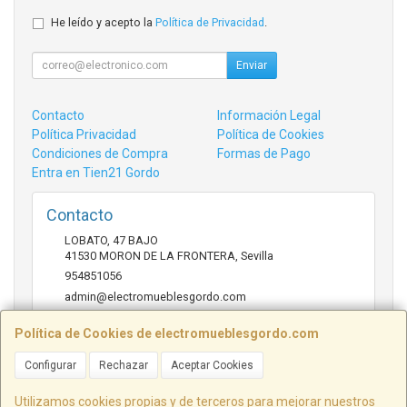
He leído y acepto la
Política de Privacidad
.
Enviar
Contacto
Información Legal
Política Privacidad
Política de Cookies
Condiciones de Compra
Formas de Pago
Entra en Tien21 Gordo
Contacto
LOBATO, 47 BAJO
41530
MORON DE LA FRONTERA
,
Sevilla
954851056
admin@electromueblesgordo.com
Política de Cookies de electromueblesgordo.com
Horario
Configurar
Rechazar
Aceptar Cookies
9:00 a 13:30 y 17:30 a 21:00 sábados de julio y agosto
cerrado.
Utilizamos cookies propias y de terceros para mejorar nuestros