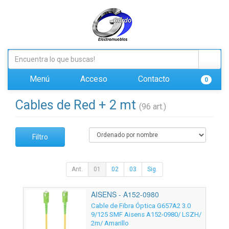
Menú
Acceso
Contacto
0
Cables de Red + 2 mt
(96 art.)
Filtro
Ant.
01
02
03
Sig.
AISENS - A152-0980
Cable de Fibra Óptica G657A2 3.0
9/125 SMF Aisens A152-0980/ LSZH/
2m/ Amarillo