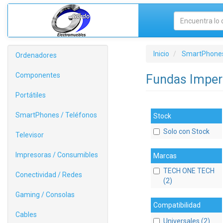
Inicio
SmartPhones
Ordenadores
Componentes
Fundas Impe
Portátiles
SmartPhones / Teléfonos
Stock
Solo con Stock
Televisor
Impresoras / Consumibles
Marcas
TECH ONE TECH
Conectividad / Redes
(2)
Gaming / Consolas
Compatibilidad
Cables
Universales (2)