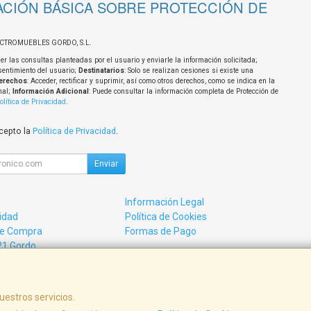
CIÓN BÁSICA SOBRE PROTECCIÓN DE
ECTROMUEBLES GORDO, S.L.
er las consultas planteadas por el usuario y enviarle la información solicitada;
sentimiento del usuario;
Destinatarios
: Solo se realizan cesiones si existe una
erechos
: Acceder, rectificar y suprimir, así como otros derechos, como se indica en la
nal;
Información Adicional
: Puede consultar la información completa de Protección de
olítica de Privacidad
.
acepto la
Política de Privacidad
.
Enviar
Información Legal
cidad
Política de Cookies
de Compra
Formas de Pago
21 Gordo
uestros servicios.