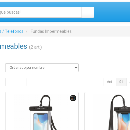
 / Teléfonos
Fundas Impermeables
rmeables
(2 art.)
Ant.
01