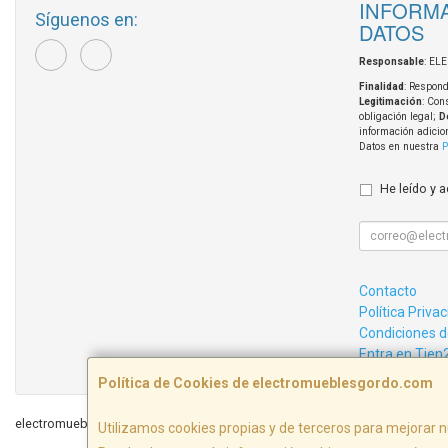
INFORMA
Síguenos en:
DATOS
Responsable
: EL
Finalidad
: Respond
Legitimación
: Con
obligación legal;
D
información adicio
Datos en nuestra
P
He leído y 
Contacto
Política Priva
Condiciones 
Entra en Tien
Política de Cookies de electromueblesgordo.com
electromueblesgordo.com © 2026
Utilizamos cookies propias y de terceros para mejorar n