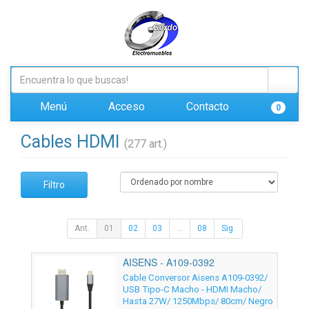
Menú
Acceso
Contacto
0
Cables HDMI
(277 art.)
Filtro
Ant.
01
02
03
...
08
Sig.
AISENS - A109-0392
Cable Conversor Aisens A109-0392/
USB Tipo-C Macho - HDMI Macho/
Hasta 27W/ 1250Mbps/ 80cm/ Negro