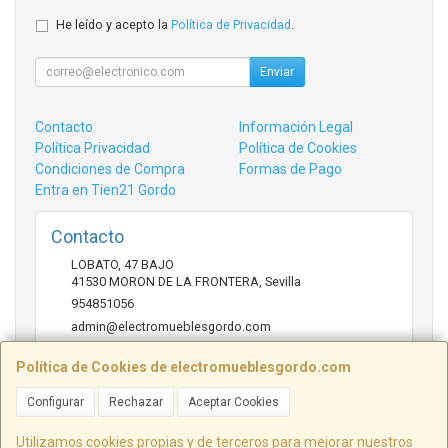
He leído y acepto la
Política de Privacidad
.
Enviar
Contacto
Información Legal
Política Privacidad
Política de Cookies
Condiciones de Compra
Formas de Pago
Entra en Tien21 Gordo
Contacto
LOBATO, 47 BAJO
41530
MORON DE LA FRONTERA
,
Sevilla
954851056
admin@electromueblesgordo.com
Política de Cookies de electromueblesgordo.com
Horario
Configurar
Rechazar
Aceptar Cookies
9:00 a 13:30 y 17:30 a 21:00 sábados de julio y agosto
cerrado.
Utilizamos cookies propias y de terceros para mejorar nuestros