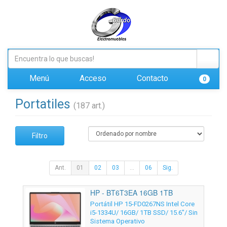
Menú
Acceso
Contacto
0
Portatiles
(187 art.)
Filtro
Ant.
01
02
03
...
06
Sig.
HP - BT6T3EA 16GB 1TB
Portátil HP 15-FD0267NS Intel Core
i5-1334U/ 16GB/ 1TB SSD/ 15.6"/ Sin
Sistema Operativo