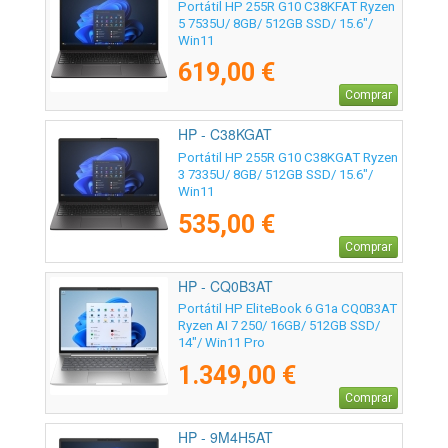
Portátil HP 255R G10 C38KFAT Ryzen
5 7535U/ 8GB/ 512GB SSD/ 15.6"/
Win11
619,00 €
Comprar
HP - C38KGAT
Portátil HP 255R G10 C38KGAT Ryzen
3 7335U/ 8GB/ 512GB SSD/ 15.6"/
Win11
535,00 €
Comprar
HP - CQ0B3AT
Portátil HP EliteBook 6 G1a CQ0B3AT
Ryzen AI 7 250/ 16GB/ 512GB SSD/
14"/ Win11 Pro
1.349,00 €
Comprar
HP - 9M4H5AT