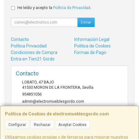
He leído y acepto la
Política de Privacidad
.
Enviar
Contacto
Información Legal
Política Privacidad
Política de Cookies
Condiciones de Compra
Formas de Pago
Entra en Tien21 Gordo
Contacto
LOBATO, 47 BAJO
41530
MORON DE LA FRONTERA
,
Sevilla
954851056
admin@electromueblesgordo.com
Política de Cookies de electromueblesgordo.com
Horario
Configurar
Rechazar
Aceptar Cookies
9:00 a 13:30 y 17:30 a 21:00 sábados de julio y agosto
cerrado.
Utilizamos cookies propias y de terceros para mejorar nuestros