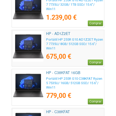
Portátil HP 255R G10 AD1Z2ET Ryzen
7 7735U/ 32GB/ 1TB SSD/ 15.6"/
Win11
1.239,00 €
Comprar
HP - AD1Z2ET
Portátil HP 255R G10 AD1Z2ET Ryzen
7 7735U/ 8GB/ 512GB SSD/ 15.6"/
Win11
675,00 €
Comprar
HP - C38KFAT 16GB
Portátil HP 255R G10 C38KFAT Ryzen
5 7535U/ 16GB/ 512GB SSD/ 15.6"/
Win11
779,00 €
Comprar
HP - C38KFAT