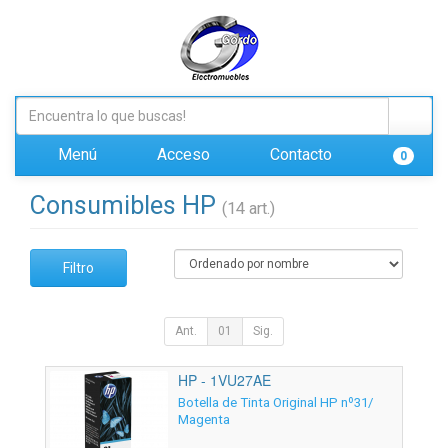
Menú
Acceso
Contacto
0
Consumibles HP
(14 art.)
Filtro
Ant.
01
Sig.
HP - 1VU27AE
Botella de Tinta Original HP nº31/
Magenta