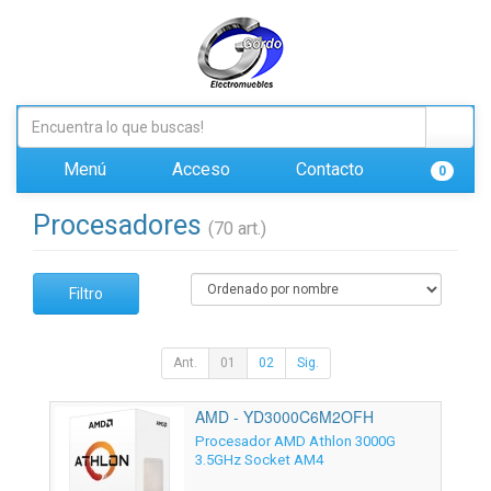
Menú
Acceso
Contacto
0
Procesadores
(70 art.)
Filtro
Ant.
01
02
Sig.
AMD - YD3000C6M2OFH
Procesador AMD Athlon 3000G
3.5GHz Socket AM4