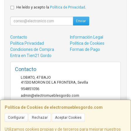
He leído y acepto la
Política de Privacidad
.
Enviar
Contacto
Información Legal
Política Privacidad
Política de Cookies
Condiciones de Compra
Formas de Pago
Entra en Tien21 Gordo
Contacto
LOBATO, 47 BAJO
41530
MORON DE LA FRONTERA
,
Sevilla
954851056
admin@electromueblesgordo.com
Política de Cookies de electromueblesgordo.com
Horario
Configurar
Rechazar
Aceptar Cookies
9:00 a 13:30 y 17:30 a 21:00 sábados de julio y agosto
cerrado.
Utilizamos cookies propias y de terceros para mejorar nuestros