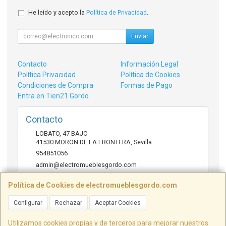
He leído y acepto la
Política de Privacidad
.
Enviar
Contacto
Información Legal
Política Privacidad
Política de Cookies
Condiciones de Compra
Formas de Pago
Entra en Tien21 Gordo
Contacto
LOBATO, 47 BAJO
41530
MORON DE LA FRONTERA
,
Sevilla
954851056
admin@electromueblesgordo.com
Política de Cookies de electromueblesgordo.com
Horario
Configurar
Rechazar
Aceptar Cookies
9:00 a 13:30 y 17:30 a 21:00 sábados de julio y agosto
cerrado.
Utilizamos cookies propias y de terceros para mejorar nuestros