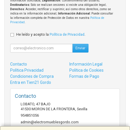
información solicitada;
Legitimación
: Consentimiento del usuario;
Destinatarios
: Solo se realizan cesiones si existe una obligación legal;
Derechos
: Acceder, rectificar y suprimir, así como otros derechos, como se
indica en la información adicional;
Información Adicional
: Puede consultar
la información completa de Protección de Datos en nuestra
Política de
Privacidad
.
He leído y acepto la
Política de Privacidad
.
Enviar
Contacto
Información Legal
Política Privacidad
Política de Cookies
Condiciones de Compra
Formas de Pago
Entra en Tien21 Gordo
Contacto
LOBATO, 47 BAJO
41530
MORON DE LA FRONTERA
,
Sevilla
954851056
admin@electromueblesgordo.com