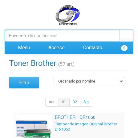
Menú
Acceso
Contacto
0
Toner Brother
(57 art.)
Filtro
Ant.
01
02
Sig.
BROTHER - DR1050
Tambor de Imagen Original Brother
DR-1050