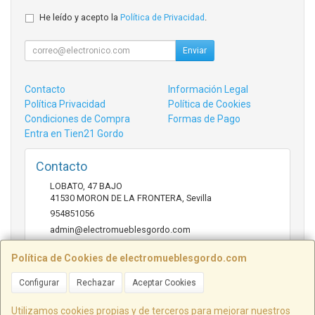
He leído y acepto la
Política de Privacidad
.
Enviar
Contacto
Información Legal
Política Privacidad
Política de Cookies
Condiciones de Compra
Formas de Pago
Entra en Tien21 Gordo
Contacto
LOBATO, 47 BAJO
41530
MORON DE LA FRONTERA
,
Sevilla
954851056
admin@electromueblesgordo.com
Política de Cookies de electromueblesgordo.com
Horario
Configurar
Rechazar
Aceptar Cookies
9:00 a 13:30 y 17:30 a 21:00 sábados de julio y agosto
cerrado.
Utilizamos cookies propias y de terceros para mejorar nuestros