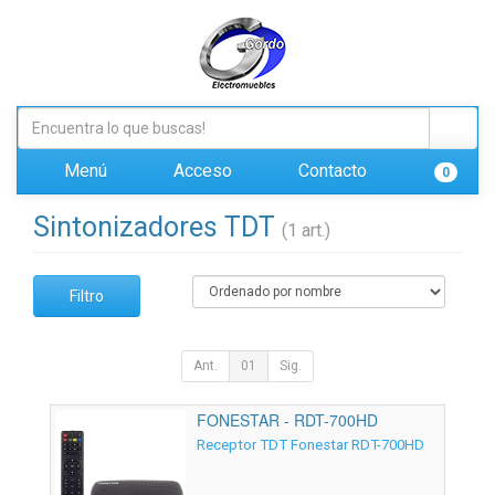
Menú
Acceso
Contacto
0
Sintonizadores TDT
(1 art.)
Filtro
Ant.
01
Sig.
FONESTAR - RDT-700HD
Receptor TDT Fonestar RDT-700HD