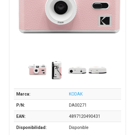
Marca:
KODAK
P/N:
DA00271
EAN:
4897120490431
Disponibilidad:
Disponible