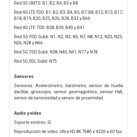
Red 3G UMTS: B1, B2, B4, B5 y B8
Red 4G LTE FDD: B1, B2, B3, B4, B5, B7, B8, B12, B13, B17,
B18, B19, B20, B25, B26, B28, B32 y B66
Red 4G LTE TDD: B38, B39, B40 y B41
Red 5G FDD Sub6: N1, N2, N3, N5, N7, N8, N12, N20, N25,
N26, N28 y N66
Red 5G TDD Sub6: N38, N40, N41, N77 y N78
Red 5G SDL Sub6: N75
Sensores
Sensores: Acelerómetro, barómetro, sensor de huella
dactilar, giroscopio, sensor geomagnético, sensor Hall,
sensor de luminosidad y sensor de proximidad
Audio y vídeo
Soporte estéreo: Sí
Reproducción de vídeo: Ultra HD 8K 7680 x 4320 a 60 fps