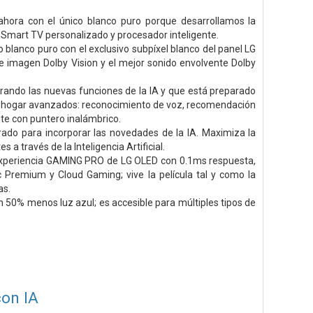
 ahora con el único blanco puro porque desarrollamos la
o, Smart TV personalizado y procesador inteligente.
co blanco puro con el exclusivo subpíxel blanco del panel LG
e imagen Dolby Vision y el mejor sonido envolvente Dolby
ando las nuevas funciones de la IA y que está preparado
el hogar avanzados: reconocimiento de voz, recomendación
te con puntero inalámbrico.
rado para incorporar las novedades de la IA. Maximiza la
a través de la Inteligencia Artificial.
r experiencia GAMING PRO de LG OLED con 0.1ms respuesta,
 Premium y Cloud Gaming; vive la película tal y como la
as.
un 50% menos luz azul; es accesible para múltiples tipos de
on IA