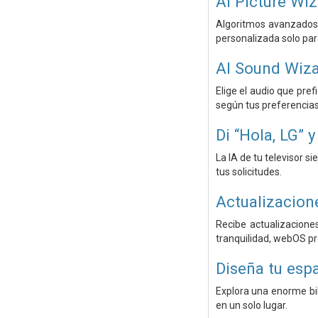
AI Picture Wi
Algoritmos avanzados 
personalizada solo para
AI Sound Wiz
Elige el audio que pre
según tus preferencias
Di “Hola, LG” 
La IA de tu televisor s
tus solicitudes.
Actualizacio
Recibe actualizacione
tranquilidad, webOS pr
Diseña tu espa
Explora una enorme bi
en un solo lugar.