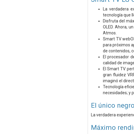
La verdadera ex
tecnología que l
Disfruta del máx
OLED. Ahora, un
Atmos.
Smart TV webOS 
para próximos a
de contenidos, c
El procesador d
calidad de imagen
El Smart TV per
gran fluidez VR
imaginó el direc
Tecnología efici
necesidades; y pe
El único negro
La verdadera experienc
Máximo rendim