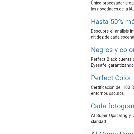
Único procesador crea
las novedades de la IA
Hasta 50% más
Descubre el análisis i
nitidez de cada escen
Negros y color
Perfect Black cuenta c
Eyesafe, garantizando
Perfect Color
Certificación del 100 
entornos oscuros.
Cada fotogram
AI Super Upscaling y 
claridad.