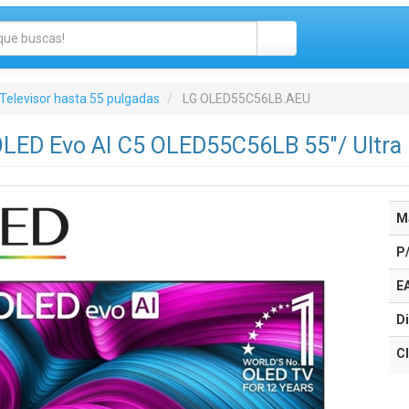
Televisor hasta 55 pulgadas
LG OLED55C56LB.AEU
OLED Evo AI C5 OLED55C56LB 55"/ Ultra
M
P
E
Di
Cl