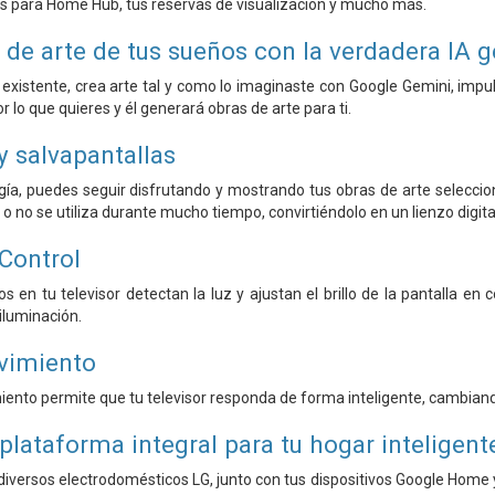
es para Home Hub, tus reservas de visualización y mucho más.
s de arte de tus sueños con la verdadera IA 
 existente, crea arte tal y como lo imaginaste con Google Gemini, impu
or lo que quieres y él generará obras de arte para ti.
y salvapantallas
gía, puedes seguir disfrutando y mostrando tus obras de arte selecci
o no se utiliza durante mucho tiempo, convirtiéndolo en un lienzo digita
 Control
s en tu televisor detectan la luz y ajustan el brillo de la pantalla e
iluminación.
vimiento
ento permite que tu televisor responda de forma inteligente, cambian
plataforma integral para tu hogar inteligent
diversos electrodomésticos LG, junto con tus dispositivos Google Hom