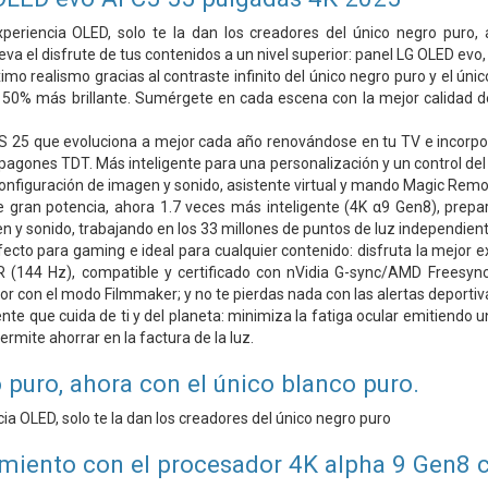
periencia OLED, solo te la dan los creadores del único negro puro,
leva el disfrute de tus contenidos a un nivel superior: panel LG OLED ev
imo realismo gracias al contraste infinito del único negro puro y el úni
 50% más brillante. Sumérgete en cada escena con la mejor calidad d
25 que evoluciona a mejor cada año renovándose en tu TV e incorpor
pagones TDT. Más inteligente para una personalización y un control d
onfiguración de imagen y sonido, asistente virtual y mando Magic Remo
e gran potencia, ahora 1.7 veces más inteligente (4K α9 Gen8), prepa
 y sonido, trabajando en los 33 millones de puntos de luz independientes 
fecto para gaming e ideal para cualquier contenido: disfruta la mejo
R (144 Hz), compatible y certificado con nVidia G-sync/AMD Freesync
tor con el modo Filmmaker; y no te pierdas nada con las alertas deportiv
ente que cuida de ti y del planeta: minimiza la fatiga ocular emitiendo 
rmite ahorrar en la factura de la luz.
 puro, ahora con el único blanco puro.
ia OLED, solo te la dan los creadores del único negro puro
iento con el procesador 4K alpha 9 Gen8 c