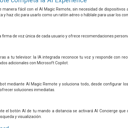
te completa la AI Experience
de manera fácil con el AI Magic Remote, sin necesidad de dispositivo
 y haz clic para usarlo como un ratón aéreo o háblale para usar los c
la firma de voz única de cada usuario y ofrece recomendaciones persona
eras a tu televisor: la IA integrada reconoce tu voz y responde con r
dos adicionales con Microsoft Copilot.
tbot mediante AI Magic Remote y soluciona todo, desde configurar los
 ofrecer soluciones inmediatas.
te el botón AI de tu mando a distancia se activará AI Concierge que
úsqueda y visualización.