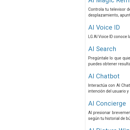
AI Magic Remo
Controla tu televisor 
desplazamiento, apunta
AI Voice ID
LG AI Voice ID conoce 
AI Search
Pregúntale lo que qui
puedes obtener resulta
AI Chatbot
Interactúa con AI Cha
intención del usuario y
AI Concierge
Al presionar brevemen
según tu historial de b