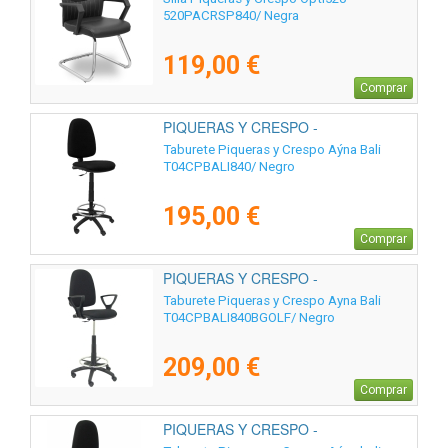
520PACRSP840/ Negra
119,00 €
Comprar
PIQUERAS Y CRESPO -
T04CPBALI840
Taburete Piqueras y Crespo Aýna Bali
T04CPBALI840/ Negro
195,00 €
Comprar
PIQUERAS Y CRESPO -
T04CPBALI840BGOLF
Taburete Piqueras y Crespo Ayna Bali
T04CPBALI840BGOLF/ Negro
209,00 €
Comprar
PIQUERAS Y CRESPO -
T04CPBALI840RP