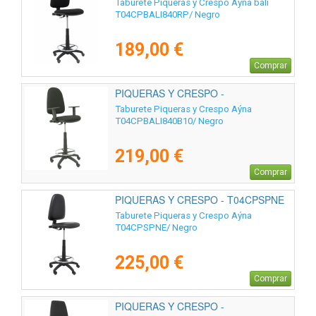
Taburete Piqueras y Crespo Aýna bali
T04CPBALI840RP/ Negro
189,00 €
Comprar
PIQUERAS Y CRESPO -
T04CPBALI840B10
Taburete Piqueras y Crespo Aýna
T04CPBALI840B10/ Negro
219,00 €
Comprar
PIQUERAS Y CRESPO - T04CPSPNE
Taburete Piqueras y Crespo Aýna
T04CPSPNE/ Negro
225,00 €
Comprar
PIQUERAS Y CRESPO -