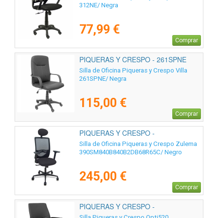
312NE/ Negra
77,99 €
Comprar
PIQUERAS Y CRESPO - 261SPNE
Silla de Oficina Piqueras y Crespo Villa
261SPNE/ Negra
115,00 €
Comprar
PIQUERAS Y CRESPO -
390SM840B840B2DB68R65C
Silla de Oficina Piqueras y Crespo Zulema
390SM840B840B2DB68R65C/ Negro
245,00 €
Comprar
PIQUERAS Y CRESPO -
520PACRSP840
Silla Piqueras y Crespo Opti520