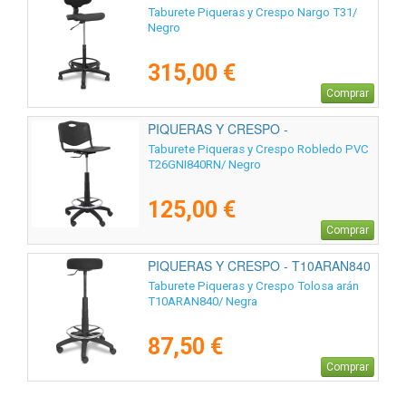
Taburete Piqueras y Crespo Nargo T31/
Negro
315,00 €
Comprar
PIQUERAS Y CRESPO -
T26GNI840RN
Taburete Piqueras y Crespo Robledo PVC
T26GNI840RN/ Negro
125,00 €
Comprar
PIQUERAS Y CRESPO - T10ARAN840
Taburete Piqueras y Crespo Tolosa arán
T10ARAN840/ Negra
87,50 €
Comprar