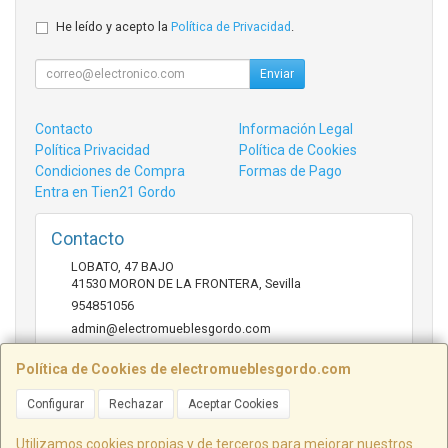
He leído y acepto la
Política de Privacidad
.
Enviar
Contacto
Información Legal
Política Privacidad
Política de Cookies
Condiciones de Compra
Formas de Pago
Entra en Tien21 Gordo
Contacto
LOBATO, 47 BAJO
41530
MORON DE LA FRONTERA
,
Sevilla
954851056
admin@electromueblesgordo.com
Política de Cookies de electromueblesgordo.com
Horario
Configurar
Rechazar
Aceptar Cookies
9:00 a 13:30 y 17:30 a 21:00 sábados de julio y agosto
cerrado.
Utilizamos cookies propias y de terceros para mejorar nuestros