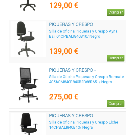
129,00 €
Comprar
PIQUERAS Y CRESPO -
04CPBALI840B10
Silla de Oficina Piqueras y Crespo Ayna
Bali 04CPBALI840B10/ Negro
139,00 €
Comprar
PIQUERAS Y CRESPO -
405ASM840B840B2B68R65L
Silla de Oficina Piqueras y Crespo Bormate
405ASM840B840B2B68R65L/ Negro
275,00 €
Comprar
PIQUERAS Y CRESPO -
14CPBALI840B10
Silla de Oficina Piqueras y Crespo Elche
14CPBALI840B10/ Negra