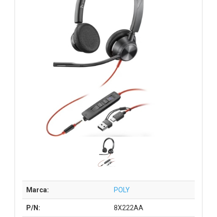
Marca:
POLY
P/N:
8X222AA