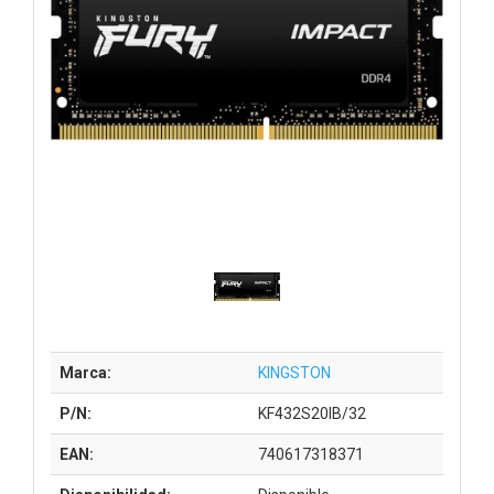
Marca:
KINGSTON
P/N:
KF432S20IB/32
EAN:
740617318371