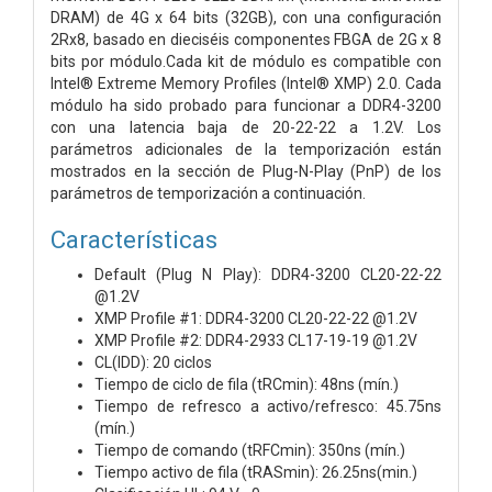
DRAM) de 4G x 64 bits (32GB), con una configuración
2Rx8, basado en dieciséis componentes FBGA de 2G x 8
bits por módulo.
Cada kit de módulo es compatible con
Intel® Extreme Memory Profiles (Intel® XMP) 2.0. Cada
módulo ha sido probado para funcionar a DDR4-3200
con una latencia baja de 20-22-22 a 1.2V. Los
parámetros adicionales de la temporización están
mostrados en la sección de Plug-N-Play (PnP) de los
parámetros de temporización a continuación.
Características
Default (Plug N Play): DDR4-3200 CL20-22-22
@1.2V
XMP Profile #1: DDR4-3200 CL20-22-22 @1.2V
XMP Profile #2: DDR4-2933 CL17-19-19 @1.2V
CL(IDD): 20 ciclos
Tiempo de ciclo de fila (tRCmin): 48ns (mín.)
Tiempo de refresco a activo/refresco: 45.75ns
(mín.)
Tiempo de comando (tRFCmin): 350ns (mín.)
Tiempo activo de fila (tRASmin): 26.25ns(min.)