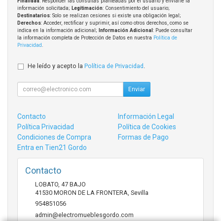
Finalidad
: Responder las consultas planteadas por el usuario y enviarle la
información solicitada;
Legitimación
: Consentimiento del usuario;
Destinatarios
: Solo se realizan cesiones si existe una obligación legal;
Derechos
: Acceder, rectificar y suprimir, así como otros derechos, como se
indica en la información adicional;
Información Adicional
: Puede consultar
la información completa de Protección de Datos en nuestra
Política de
Privacidad
.
He leído y acepto la
Política de Privacidad
.
Enviar
Contacto
Información Legal
Política Privacidad
Política de Cookies
Condiciones de Compra
Formas de Pago
Entra en Tien21 Gordo
Contacto
LOBATO, 47 BAJO
41530
MORON DE LA FRONTERA
,
Sevilla
954851056
admin@electromueblesgordo.com