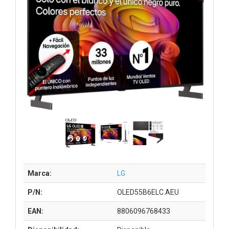
Marca:
LG
P/N:
OLED55B6ELC.AEU
EAN:
8806096768433