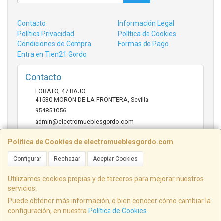
Contacto
Información Legal
Política Privacidad
Política de Cookies
Condiciones de Compra
Formas de Pago
Entra en Tien21 Gordo
Contacto
LOBATO, 47 BAJO
41530
MORON DE LA FRONTERA
,
Sevilla
954851056
admin@electromueblesgordo.com
Política de Cookies de electromueblesgordo.com
Horario
Configurar
Rechazar
Aceptar Cookies
9:00 a 13:30 y 17:30 a 21:00 sábados de julio y agosto
cerrado.
Utilizamos cookies propias y de terceros para mejorar nuestros
servicios.
Puede obtener más información, o bien conocer cómo cambiar la
configuración, en nuestra
Política de Cookies
.
, , , , España. - C.I.F.: B41646803 - Tfno: