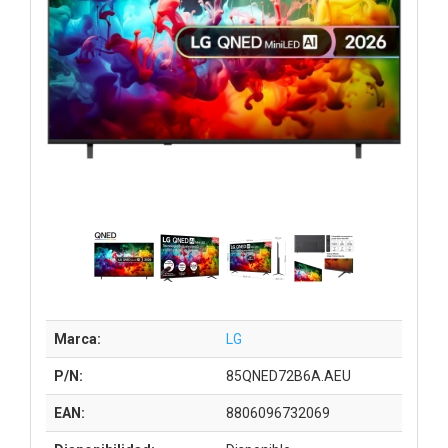
Marca:
LG
P/N:
85QNED72B6A.AEU
EAN:
8806096732069