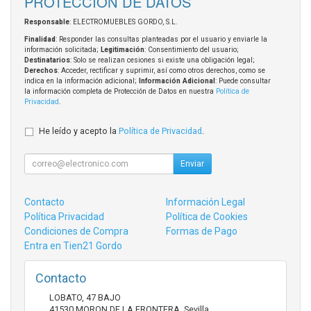
PROTECCIÓN DE DATOS
Responsable
: ELECTROMUEBLES GORDO, S.L.
Finalidad
: Responder las consultas planteadas por el usuario y enviarle la
información solicitada;
Legitimación
: Consentimiento del usuario;
Destinatarios
: Solo se realizan cesiones si existe una obligación legal;
Derechos
: Acceder, rectificar y suprimir, así como otros derechos, como se
indica en la información adicional;
Información Adicional
: Puede consultar
la información completa de Protección de Datos en nuestra
Política de
Privacidad
.
He leído y acepto la
Política de Privacidad
.
Enviar
Contacto
Información Legal
Política Privacidad
Política de Cookies
Condiciones de Compra
Formas de Pago
Entra en Tien21 Gordo
Contacto
LOBATO, 47 BAJO
41530
MORON DE LA FRONTERA
,
Sevilla