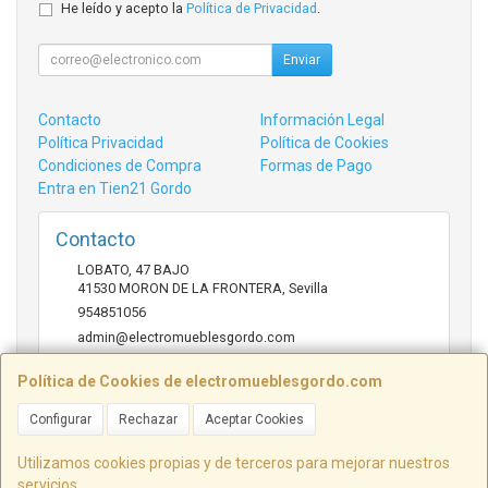
He leído y acepto la
Política de Privacidad
.
Enviar
Contacto
Información Legal
Política Privacidad
Política de Cookies
Condiciones de Compra
Formas de Pago
Entra en Tien21 Gordo
Contacto
LOBATO, 47 BAJO
41530
MORON DE LA FRONTERA
,
Sevilla
954851056
admin@electromueblesgordo.com
Política de Cookies de electromueblesgordo.com
Horario
Configurar
Rechazar
Aceptar Cookies
9:00 a 13:30 y 17:30 a 21:00 sábados de julio y agosto
cerrado.
Utilizamos cookies propias y de terceros para mejorar nuestros
servicios.