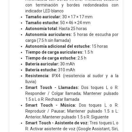
con terminación y bordes redondeados con
indicador LED blanco
Tamaño auricular:
30 × 17 × 17 mm
Tamaño estuche:
50 × 46 × 24 mm
Autonomía total:
Hasta 25 horas
Autonomía auriculares:
5 horas de escucha por
carga (7.5 h sin llamada)
Autonomía adicional del estuche:
15 horas
Tiempo de carga auriculares:
1.5 h
Tiempo de carga estuche:
2.5 h
Batería auricular:
30 mAh
Batería estuche:
310 mAh
Resistencia:
IPX4 (resistencia al sudor y a la
lluvia)
Smart Touch - Llamadas:
Dos toques L o R:
Responder / Colgar llamada; Mantener pulsado
1.5 s L o R: Rechazar llamada
Smart Touch - Música:
Dos toques L o R:
Reproducir / Pausar; Mantener pulsado 1.5 s L:
Anterior; Mantener pulsado 1.5 s R: Siguiente
Smart Touch - Asistente de voz:
Tres toques L o
R: Activar asistente de voz (Google Assistant, Siri,