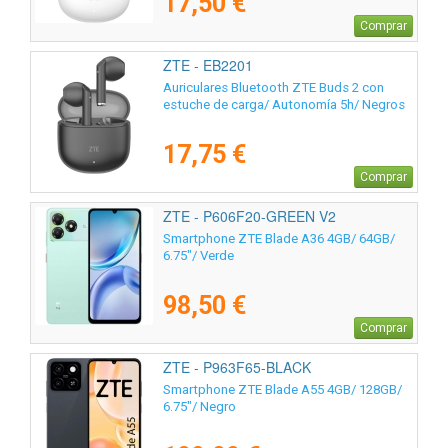
17,50 €
Comprar
ZTE - EB2201
Auriculares Bluetooth ZTE Buds 2 con
estuche de carga/ Autonomía 5h/ Negros
17,75 €
Comprar
ZTE - P606F20-GREEN V2
Smartphone ZTE Blade A36 4GB/ 64GB/
6.75"/ Verde
98,50 €
Comprar
ZTE - P963F65-BLACK
Smartphone ZTE Blade A55 4GB/ 128GB/
6.75"/ Negro