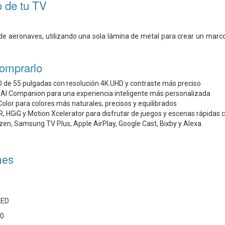
o de tu TV
o de aeronaves, utilizando una sola lámina de metal para crear un mar
comprarlo
D de 55 pulgadas con resolución 4K UHD y contraste más preciso
AI Companion para una experiencia inteligente más personalizada
lor para colores más naturales, precisos y equilibrados
 HGiG y Motion Xcelerator para disfrutar de juegos y escenas rápidas 
en, Samsung TV Plus, Apple AirPlay, Google Cast, Bixby y Alexa
nes
LED
60