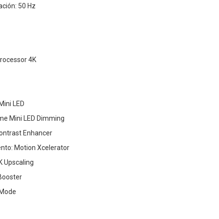
ación: 50 Hz
Processor 4K
Mini LED
me Mini LED Dimming
Contrast Enhancer
nto: Motion Xcelerator
K Upscaling
 Booster
 Mode