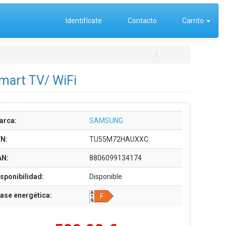
Identifícate
Contacto
Carrito
mart TV/ WiFi
arca:
SAMSUNG
/N:
TU55M72HAUXXC
AN:
8806099134174
sponibilidad:
Disponible
ase energética: