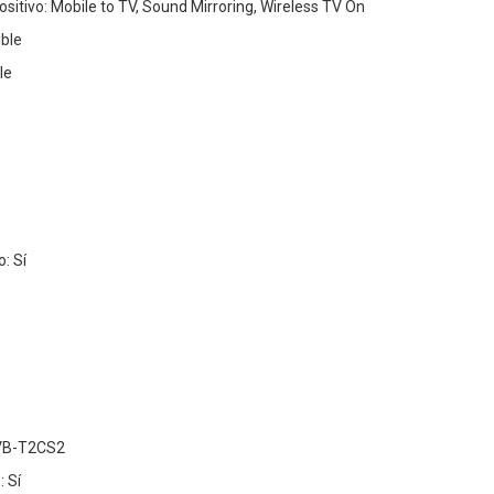
sitivo: Mobile to TV, Sound Mirroring, Wireless TV On
ible
le
: Sí
DVB-T2CS2
: Sí