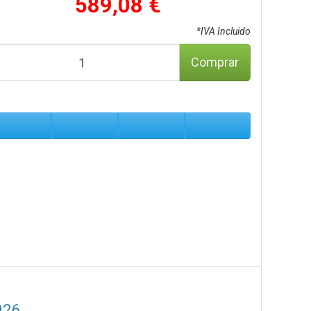
589,08 €
*IVA Incluido
Comprar
026