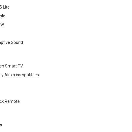
S Lite
ble
 W
aptive Sound
zen Smart TV
y y Alexa compatibles
uick Remote
s