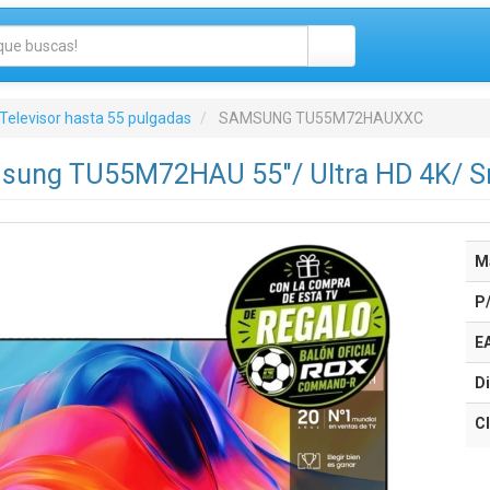
Televisor hasta 55 pulgadas
SAMSUNG TU55M72HAUXXC
msung TU55M72HAU 55"/ Ultra HD 4K/ S
M
P
E
Di
Cl