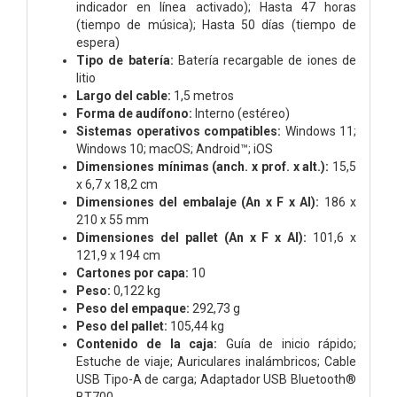
indicador en línea activado); Hasta 47 horas
(tiempo de música); Hasta 50 días (tiempo de
espera)
Tipo de batería:
Batería recargable de iones de
litio
Largo del cable:
1,5 metros
Forma de audífono:
Interno (estéreo)
Sistemas operativos compatibles:
Windows 11;
Windows 10; macOS; Android™; iOS
Dimensiones mínimas (anch. x prof. x alt.):
15,5
x 6,7 x 18,2 cm
Dimensiones del embalaje (An x F x Al):
186 x
210 x 55 mm
Dimensiones del pallet (An x F x Al):
101,6 x
121,9 x 194 cm
Cartones por capa:
10
Peso:
0,122 kg
Peso del empaque:
292,73 g
Peso del pallet:
105,44 kg
Contenido de la caja:
Guía de inicio rápido;
Estuche de viaje; Auriculares inalámbricos; Cable
USB Tipo-A de carga; Adaptador USB Bluetooth®
BT700