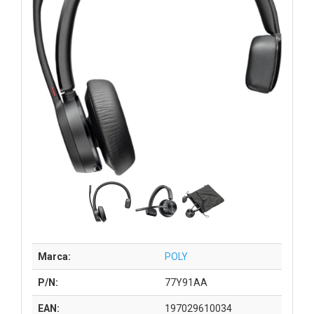
Marca:
POLY
P/N:
77Y91AA
EAN:
197029610034