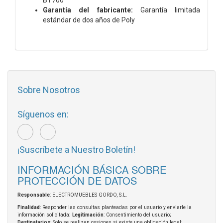
Garantía del fabricante:
Garantía limitada
estándar de dos años de Poly
Sobre Nosotros
Síguenos en:
¡Suscríbete a Nuestro Boletín!
INFORMACIÓN BÁSICA SOBRE
PROTECCIÓN DE DATOS
Responsable
: ELECTROMUEBLES GORDO, S.L.
Finalidad
: Responder las consultas planteadas por el usuario y enviarle la
información solicitada;
Legitimación
: Consentimiento del usuario;
Destinatarios
: Solo se realizan cesiones si existe una obligación legal;