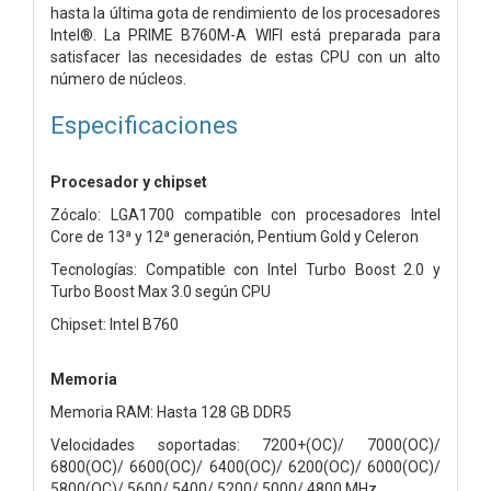
hasta la última gota de rendimiento de los procesadores
Intel®. La PRIME B760M-A WIFI está preparada para
satisfacer las necesidades de estas CPU con un alto
número de núcleos.
Especificaciones
Procesador y chipset
Zócalo: LGA1700 compatible con procesadores Intel
Core de 13ª y 12ª generación, Pentium Gold y Celeron
Tecnologías: Compatible con Intel Turbo Boost 2.0 y
Turbo Boost Max 3.0 según CPU
Chipset: Intel B760
Memoria
Memoria RAM: Hasta 128 GB DDR5
Velocidades soportadas: 7200+(OC)/ 7000(OC)/
6800(OC)/ 6600(OC)/ 6400(OC)/ 6200(OC)/ 6000(OC)/
5800(OC)/ 5600/ 5400/ 5200/ 5000/ 4800 MHz