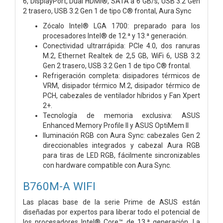
6, DisplayPort, Dual HDMI®, SATA a 6 GB/s, USB 3.2 Gen
2 trasero, USB 3.2 Gen 1 de tipo C® frontal, Aura Sync
Zócalo Intel® LGA 1700: preparado para los
procesadores Intel® de 12.ª y 13.ª generación.
Conectividad ultrarrápida: PCIe 4.0, dos ranuras
M.2, Ethernet Realtek de 2,5 GB, WiFi 6, USB 3.2
Gen 2 trasero, USB 3.2 Gen 1 de tipo C® frontal.
Refrigeración completa: disipadores térmicos de
VRM, disipador térmico M.2, disipador térmico de
PCH, cabezales de ventilador híbridos y Fan Xpert
2+.
Tecnología de memoria exclusiva: ASUS
Enhanced Memory Profile II y ASUS OptiMem II
Iluminación RGB con Aura Sync: cabezales Gen 2
direccionables integrados y cabezal Aura RGB
para tiras de LED RGB, fácilmente sincronizables
con hardware compatible con Aura Sync.
B760M-A WIFI
Las placas base de la serie Prime de ASUS están
diseñadas por expertos para liberar todo el potencial de
los procesadores Intel® Core™ de 13.ª generación. La