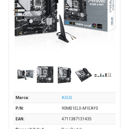
Marca:
ASUS
P/N:
90MB1EL0-M1EAY0
EAN:
4711387131435