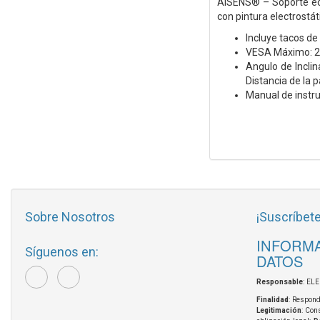
AISENS® – Soporte eco 
con pintura electrostá
Incluye tacos de
VESA Máximo: 2
Angulo de Inclin
Distancia de la 
Manual de instr
Sobre Nosotros
¡Suscríbete
INFORMA
Síguenos en:
DATOS
Responsable
: EL
Finalidad
: Respond
Legitimación
: Con