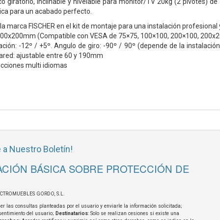
giratorio, inclinable y nivelable para monitor/TV 20kg (2 pivotes) de 
tica para un acabado perfecto.
 la marca FISCHER en el kit de montaje para una instalación profesional 
00x200mm (Compatible con VESA de 75×75, 100×100, 200×100, 200x
ación: -12º / +5º. Angulo de giro: -90º / 90º (depende de la instalación
pared: ajustable entre 60 y 190mm
ucciones multi idiomas
 a Nuestro Boletín!
CIÓN BÁSICA SOBRE PROTECCIÓN DE
ECTROMUEBLES GORDO, S.L.
er las consultas planteadas por el usuario y enviarle la información solicitada;
sentimiento del usuario;
Destinatarios
: Solo se realizan cesiones si existe una