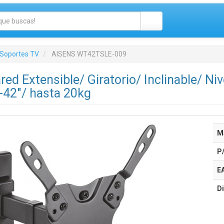
Soportes TV
AISENS WT42TSLE-009
red Extensible/ Giratorio/ Inclinable/ 
-42"/ hasta 20kg
M
P
E
Di