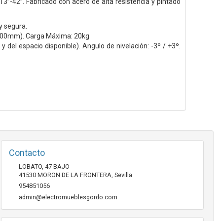
13”-42”. Fabricado con acero de alta resistencia y pintado
y segura.
200mm). Carga Máxima: 20kg
 y del espacio disponible). Angulo de nivelación: -3º / +3º.
Contacto
LOBATO, 47 BAJO
41530
MORON DE LA FRONTERA
,
Sevilla
954851056
admin@electromueblesgordo.com