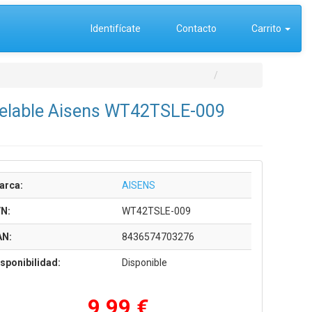
Identifícate
Contacto
Carrito
Nivelable Aisens WT42TSLE-009
arca:
AISENS
/N:
WT42TSLE-009
AN:
8436574703276
sponibilidad:
Disponible
9,99 €