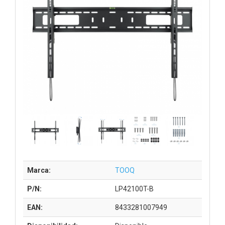
Marca:
TOOQ
P/N:
LP42100T-B
EAN:
8433281007949