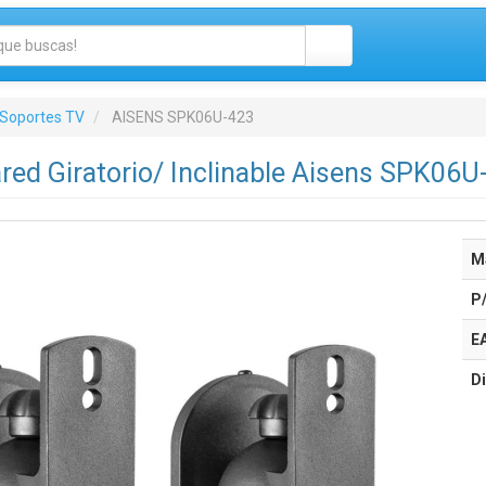
Soportes TV
AISENS SPK06U-423
red Giratorio/ Inclinable Aisens SPK06U
M
P
E
Di