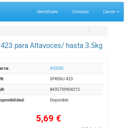
Identifícate
Contacto
Carrito
-423 para Altavoces/ hasta 3.5kg
arca:
AISENS
/N:
SPK06U-423
AN:
8435739904213
sponibilidad:
Disponible
5,69 €