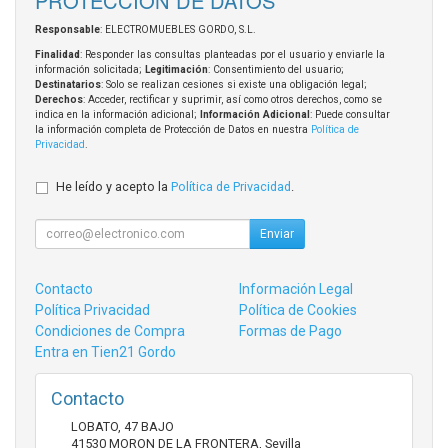
PROTECCIÓN DE DATOS
Responsable
: ELECTROMUEBLES GORDO, S.L.
Finalidad
: Responder las consultas planteadas por el usuario y enviarle la
información solicitada;
Legitimación
: Consentimiento del usuario;
Destinatarios
: Solo se realizan cesiones si existe una obligación legal;
Derechos
: Acceder, rectificar y suprimir, así como otros derechos, como se
indica en la información adicional;
Información Adicional
: Puede consultar
la información completa de Protección de Datos en nuestra
Política de
Privacidad
.
He leído y acepto la
Política de Privacidad
.
Enviar
Contacto
Información Legal
Política Privacidad
Política de Cookies
Condiciones de Compra
Formas de Pago
Entra en Tien21 Gordo
Contacto
LOBATO, 47 BAJO
41530
MORON DE LA FRONTERA
,
Sevilla