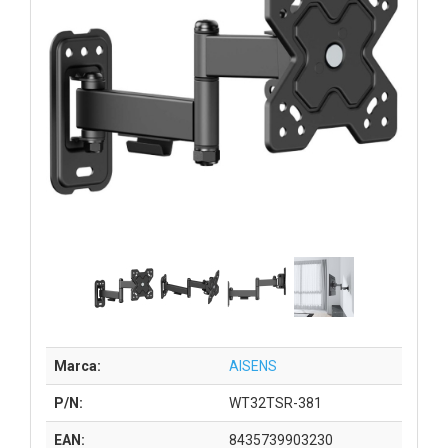
Marca:
AISENS
P/N:
WT32TSR-381
EAN:
8435739903230