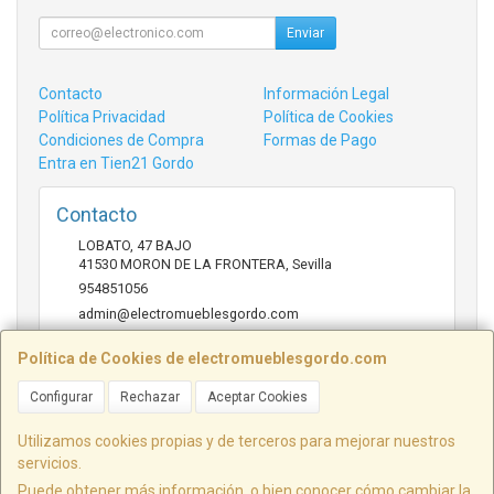
Enviar
Contacto
Información Legal
Política Privacidad
Política de Cookies
Condiciones de Compra
Formas de Pago
Entra en Tien21 Gordo
Contacto
LOBATO, 47 BAJO
41530
MORON DE LA FRONTERA
,
Sevilla
954851056
admin@electromueblesgordo.com
Política de Cookies de electromueblesgordo.com
Horario
Configurar
Rechazar
Aceptar Cookies
9:00 a 13:30 y 17:30 a 21:00 sábados de julio y agosto
cerrado.
Utilizamos cookies propias y de terceros para mejorar nuestros
servicios.
Puede obtener más información, o bien conocer cómo cambiar la