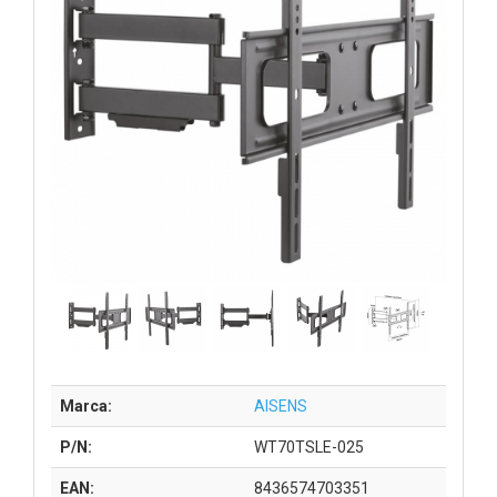
Marca:
AISENS
P/N:
WT70TSLE-025
EAN:
8436574703351