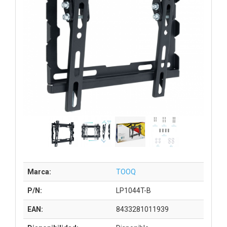
Marca:
TOOQ
P/N:
LP1044T-B
EAN:
8433281011939