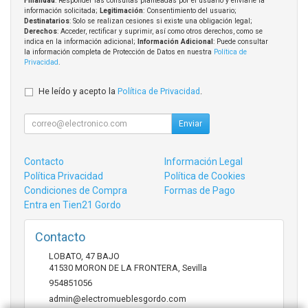
Finalidad
: Responder las consultas planteadas por el usuario y enviarle la
información solicitada;
Legitimación
: Consentimiento del usuario;
Destinatarios
: Solo se realizan cesiones si existe una obligación legal;
Derechos
: Acceder, rectificar y suprimir, así como otros derechos, como se
indica en la información adicional;
Información Adicional
: Puede consultar
la información completa de Protección de Datos en nuestra
Política de
Privacidad
.
He leído y acepto la
Política de Privacidad
.
Enviar
Contacto
Información Legal
Política Privacidad
Política de Cookies
Condiciones de Compra
Formas de Pago
Entra en Tien21 Gordo
Contacto
LOBATO, 47 BAJO
41530
MORON DE LA FRONTERA
,
Sevilla
954851056
admin@electromueblesgordo.com