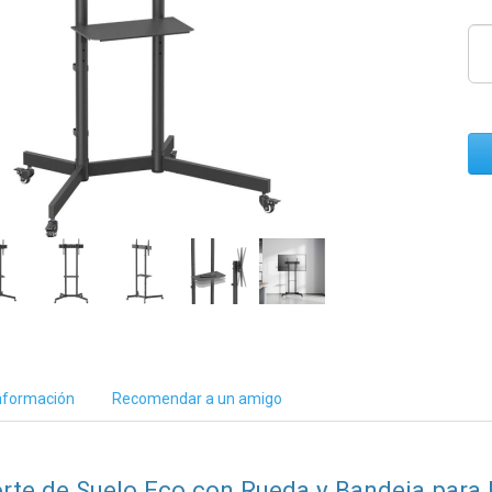
nformación
Recomendar a un amigo
rte de Suelo Eco con Rueda y Bandeja para 