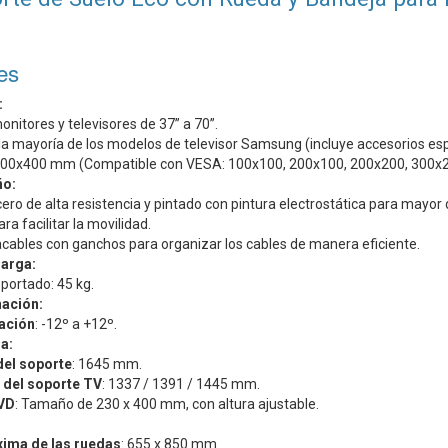
es
:
nitores y televisores de 37” a 70”.
a mayoría de los modelos de televisor Samsung (incluye accesorios espe
00x400 mm (Compatible con VESA: 100x100, 200x100, 200x200, 300x2
ño:
ero de alta resistencia y pintado con pintura electrostática para mayor 
ra facilitar la movilidad.
cables con ganchos para organizar los cables de manera eficiente.
arga:
ortado: 45 kg.
nación:
nación
: -12º a +12º.
a:
del soporte
: 1645 mm.
e del soporte TV
: 1337 / 1391 / 1445 mm.
VD
: Tamaño de 230 x 400 mm, con altura ajustable.
ima de las ruedas
: 655 x 850 mm.