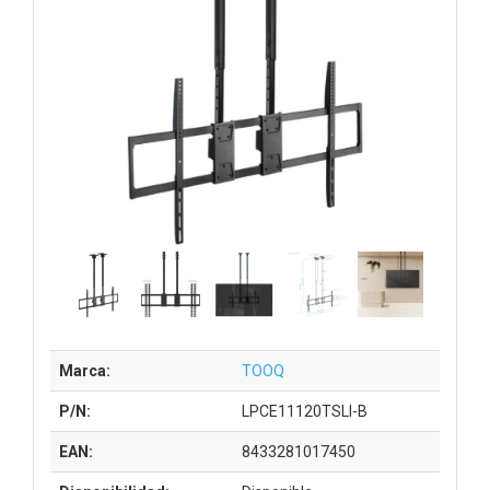
Marca:
TOOQ
P/N:
LPCE11120TSLI-B
EAN:
8433281017450